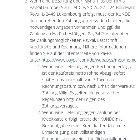
Wenn eine Bezahlung über PayPal Plus der Firma
PayPal (Europe) S.à r.l. et Cie, S.C.A., 22 – 24 Boulevard
Royal, L-2449 Luxembourg erfolgt muss der KUNDE
den betreffenden Zahlungsprozess durchlaufen, die
notwendigen Angaben vornehmen und ggf. die
Zahlung an Ha-Ra bestätigen. PayPal Plus akzeptiert
die Zahlungsmöglichkeiten PayPal, Lastschrift,
Kreditkarte und Rechnung. Nähere Informationen
finden Sie auf der Internetseite von PayPal
unter
https://www.paypal.com/de/webapps/mpp/home
.
Wenn eine Lieferung gegen Rechnung erfolgt,
ist der Kaufpreis netto (ohne Abzug) sofort,
spätestens innerhalb von 7 Tagen ab
Rechnungsdatum bzw. nach Erhalt der Ware zur
Zahlung fällig. Es gelten die gesetzlichen
Regelungen bzgl. der Folgen des
Zahlungsverzuges.
Wenn eine Lieferung gegen Zahlung per
Kreditkarte erfolgt, erteilt der KUNDE mit
Bekanntgabe seiner Kreditkartendaten die
Ermächtigung, den vollständigen
Rechnungsbetrag einschließlich anfallender